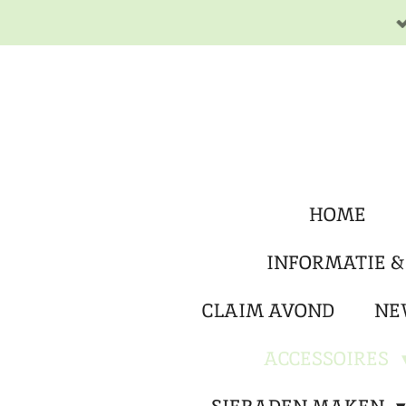
Ga
direct
naar
de
hoofdinhoud
HOME
INFORMATIE &
CLAIM AVOND
NE
ACCESSOIRES