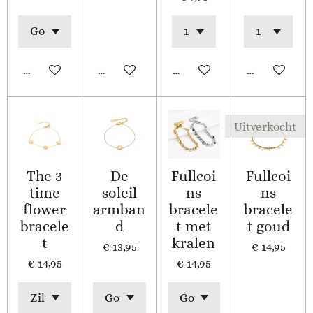
In winkelwagen
In winkelwagen
In winkelwagen
In winkelw
Uitverkocht
The 3
De
Fullcoi
Fullcoi
time
soleil
ns
ns
flower
armban
bracele
bracele
bracele
d
t met
t goud
t
kralen
€ 13,95
€ 14,95
€ 14,95
€ 14,95