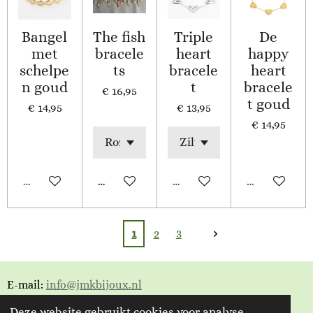
Bangel
The fish
Triple
De
met
bracele
heart
happy
schelpe
ts
bracele
heart
n goud
t
bracele
€ 16,95
t goud
€ 14,95
€ 13,95
€ 14,95
Uitverkocht
In winkelwagen
Uitverkocht
Uitverkocht
1
2
3
E-mail:
info@jmkbijoux.nl
Deze website gebruikt cookies voor analyse-