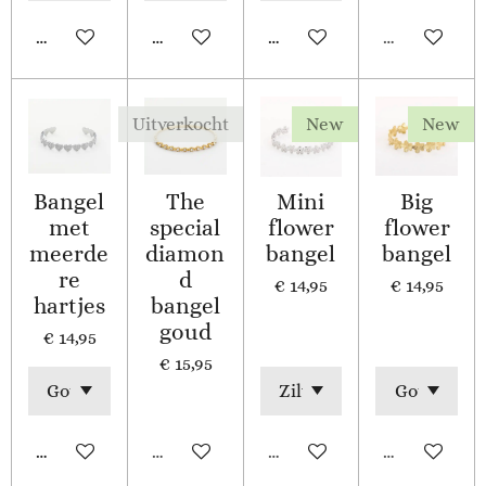
In winkelwagen
In winkelwagen
In winkelwagen
Uitverkocht
Uitverkocht
New
New
Bangel
The
Mini
Big
met
special
flower
flower
meerde
diamon
bangel
bangel
re
d
€ 14,95
€ 14,95
hartjes
bangel
goud
€ 14,95
€ 15,95
In winkelwagen
Uitverkocht
Uitverkocht
Uitverkocht