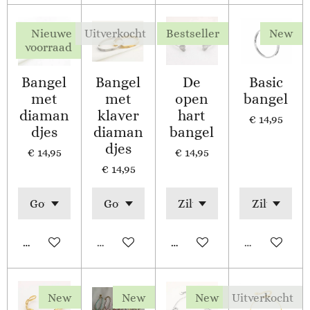
Nieuwe
Uitverkocht
Bestseller
New
voorraad
Bangel
Bangel
De
Basic
met
met
open
bangel
diaman
klaver
hart
€ 14,95
djes
diaman
bangel
djes
€ 14,95
€ 14,95
€ 14,95
In winkelwagen
Uitverkocht
In winkelwagen
Uitverkocht
New
New
New
Uitverkocht