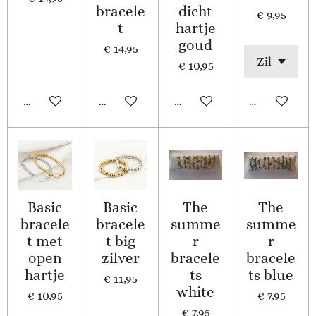
bracele
dicht
€ 9,95
t
hartje
goud
€ 14,95
€ 10,95
In winkelwagen
In winkelwagen
In winkelwagen
Uitverkocht
Basic
Basic
The
The
bracele
bracele
summe
summe
t met
t big
r
r
open
zilver
bracele
bracele
hartje
ts
ts blue
€ 11,95
white
€ 10,95
€ 7,95
€ 7,95