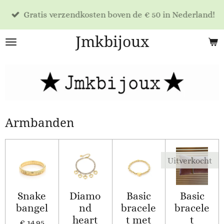
Ga
Gratis verzendkosten boven de € 50 in Nederland!
direct
naar
Jmkbijoux
de
hoofdinhoud
Armbanden
Uitverkocht
Snake
Diamo
Basic
Basic
bangel
nd
bracele
bracele
heart
t met
t
€ 14,95