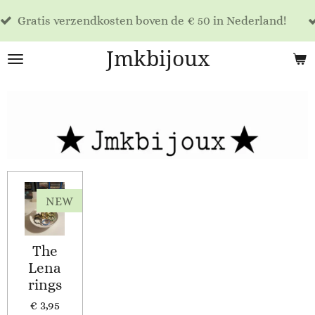
Voor 17
Ga
 verzendkosten boven de € 50 in Nederland!
dag ver
direct
naar
Jmkbijoux
de
hoofdinhoud
NEW
The
Lena
rings
€ 3,95