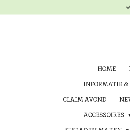
Ga
direct
naar
de
hoofdinhoud
HOME
INFORMATIE &
CLAIM AVOND
NE
ACCESSOIRES