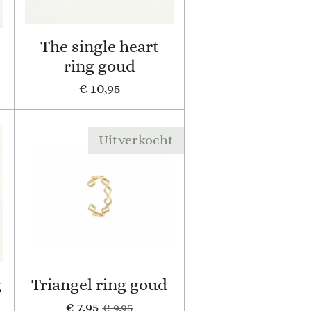
The single heart
ring goud
€ 10,95
Uitverkocht
g
Triangel ring goud
€ 7,95
€ 9,95