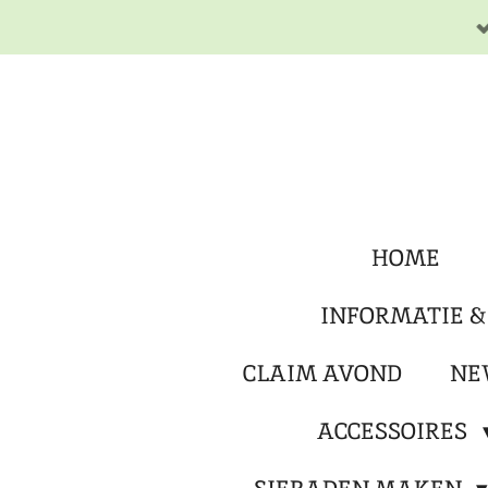
Ga
direct
naar
de
hoofdinhoud
HOME
INFORMATIE &
CLAIM AVOND
NE
ACCESSOIRES