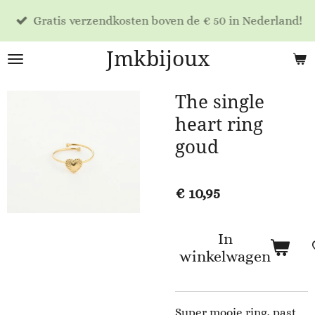
Ga
Gratis verzendkosten boven de € 50 in Nederland!
direct
naar
Jmkbijoux
de
hoofdinhoud
The single
heart ring
goud
€ 10,95
In
winkelwagen
Super mooie ring, past