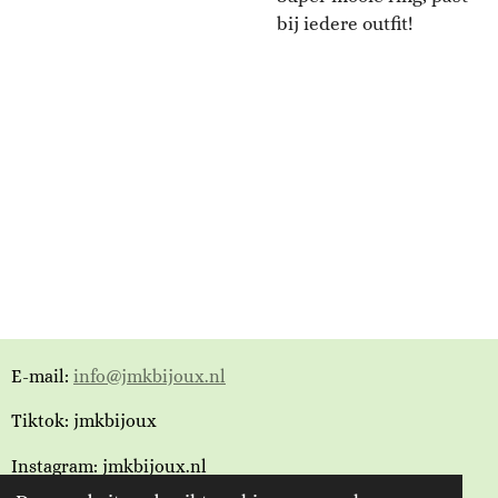
bij iedere outfit!
E-mail:
info@jmkbijoux.nl
Tiktok: jmkbijoux
Instagram: jmkbijoux.nl