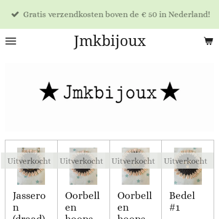
Ga
Gratis verzendkosten boven de € 50 in Nederland!
direct
naar
Jmkbijoux
de
hoofdinhoud
Uitverkocht
Uitverkocht
Uitverkocht
Uitverkocht
Jassero
Oorbell
Oorbell
Bedel
n
en
en
#1