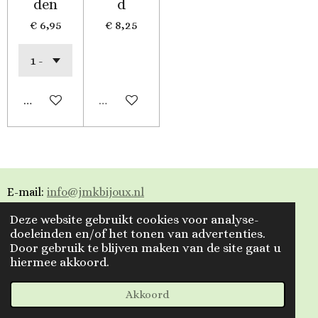
den
d
€ 6,95
€ 8,25
In winkelwagen
Uitverkocht
E-mail:
info@jmkbijoux.nl
Deze website gebruikt cookies voor analyse-
Tiktok: jmkbijoux
doeleinden en/of het tonen van advertenties.
Door gebruik te blijven maken van de site gaat u
Instagram: jmkbijoux.nl
hiermee akkoord.
Facebook: Jmkbijoux.nl & Jmk Bijoux
© 2023 - 2026 Jmkbijoux
Akkoord