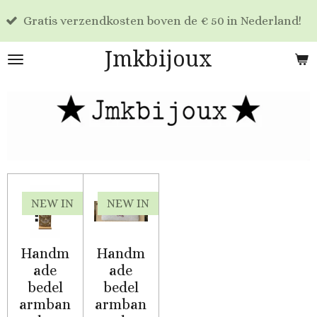
Voor 17
Ga
 verzendkosten boven de € 50 in Nederland!
dag ver
direct
naar
Jmkbijoux
de
hoofdinhoud
NEW IN
NEW IN
Handm
Handm
ade
ade
bedel
bedel
armban
armban