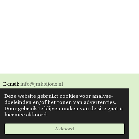
E-mail:
info@jmkbijoux.nl
Deze website gebruikt cookies voor analyse-
Tiktok: jmkbijoux
doeleinden en/of het tonen van advertenties.
Door gebruik te blijven maken van de site gaat u
Instagram: jmkbijoux.nl
hiermee akkoord.
Facebook: Jmkbijoux.nl & Jmk Bijoux
© 2023 - 2026 Jmkbijoux
Akkoord