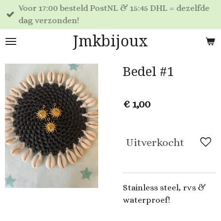
Voor 17:00 besteld PostNL & 15:45 DHL = dezelfde
Ga
dag verzonden!
direct
naar
Jmkbijoux
de
hoofdinhoud
Bedel #1
€ 1,00
Uitverkocht
Stainless steel, rvs &
waterproef!