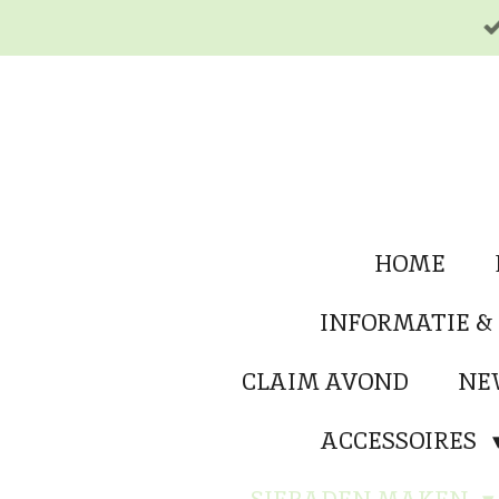
Ga
direct
naar
de
hoofdinhoud
HOME
INFORMATIE &
CLAIM AVOND
NE
ACCESSOIRES