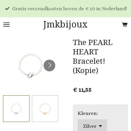
Ga
Gratis verzendkosten boven de € 50 in Nederland!
direct
naar
Jmkbijoux
de
hoofdinhoud
The PEARL
HEART
Bracelet!
(Kopie)
€ 11,55
Kleuren: