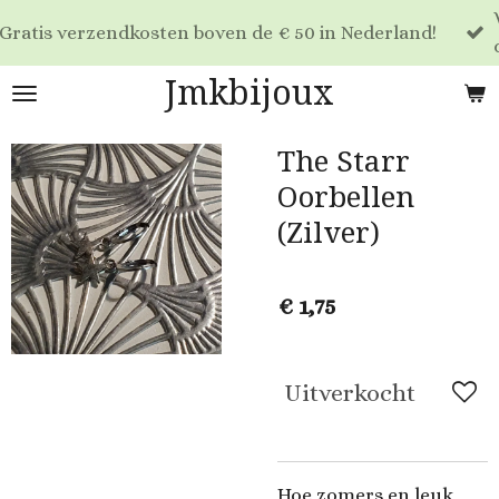
Voor 17:00 beste
Ga
osten boven de € 50 in Nederland!
dag verzonden!
direct
naar
Jmkbijoux
de
hoofdinhoud
The Starr
Oorbellen
(Zilver)
€ 1,75
Uitverkocht
Hoe zomers en leuk