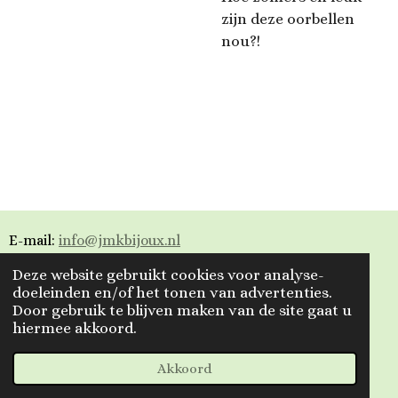
zijn deze oorbellen
nou?!
E-mail:
info@jmkbijoux.nl
Deze website gebruikt cookies voor analyse-
Tiktok: jmkbijoux
doeleinden en/of het tonen van advertenties.
Door gebruik te blijven maken van de site gaat u
Instagram: jmkbijoux.nl
hiermee akkoord.
Facebook: Jmkbijoux.nl & Jmk Bijoux
© 2023 - 2026 Jmkbijoux
Akkoord