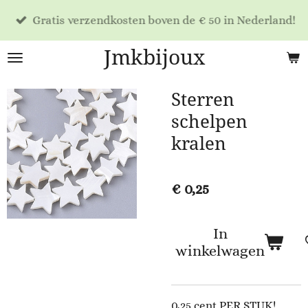
Ga
Gratis verzendkosten boven de € 50 in Nederland!
direct
naar
Jmkbijoux
de
hoofdinhoud
Sterren
schelpen
kralen
€ 0,25
In
winkelwagen
0,25 cent PER STUK!