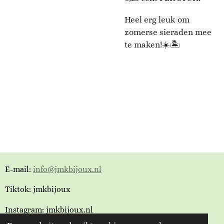
Heel erg leuk om
zomerse sieraden mee
te maken!☀️🏝
E-mail:
info@jmkbijoux.nl
Tiktok: jmkbijoux
Instagram: jmkbijoux.nl