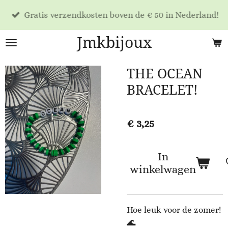
Ga
Gratis verzendkosten boven de € 50 in Nederland!
direct
naar
Jmkbijoux
de
hoofdinhoud
THE OCEAN
BRACELET!
€ 3,25
In
winkelwagen
Hoe leuk voor de zomer!
🌊