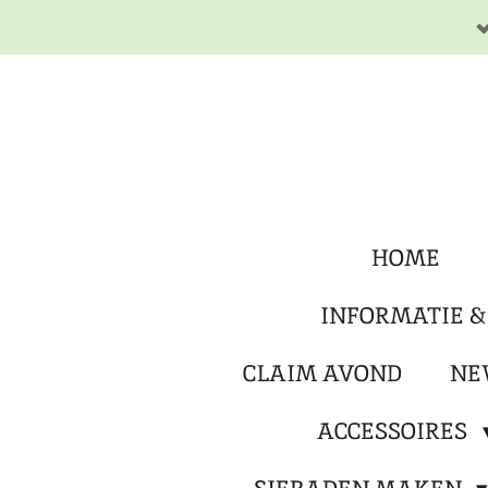
Ga
direct
naar
de
hoofdinhoud
HOME
INFORMATIE &
CLAIM AVOND
NE
ACCESSOIRES