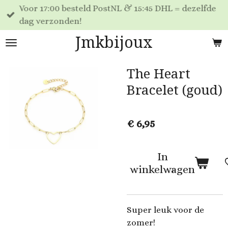
Voor 17:00 besteld PostNL & 15:45 DHL = dezelfde
Ga
dag verzonden!
direct
naar
Jmkbijoux
de
hoofdinhoud
The Heart
Bracelet (goud)
€ 6,95
In
winkelwagen
Super leuk voor de
zomer!