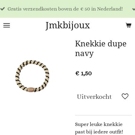
Voor 17
Ga
 verzendkosten boven de € 50 in Nederland!
dag ver
direct
naar
Jmkbijoux
de
hoofdinhoud
Knekkie dupe
navy
€ 1,50
Uitverkocht
Super leuke knekkie
past bij iedere outfit!