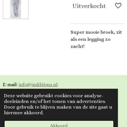
Uitverkocht
Super mooie broek, zit
als een legging zo
zacht!
E-mail:
info@jmkbijoux.nl
Deze website gebruikt cookies voor analyse-
Tiktok: jmkbijoux
doeleinden en/of het tonen van advertenties.
Door gebruik te blijven maken van de site gaat u
Instagram: jmkbijoux.nl
hiermee akkoord.
Facebook: Jmkbijoux.nl & Jmk Bijoux
Akkoord
© 2023 - 2026 Jmkbijoux