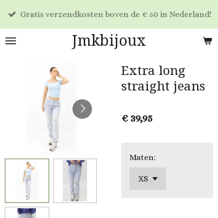
Ga
Gratis verzendkosten boven de € 50 in Nederland!
direct
naar
Jmkbijoux
de
hoofdinhoud
Extra long
straight jeans
€ 39,95
Maten: