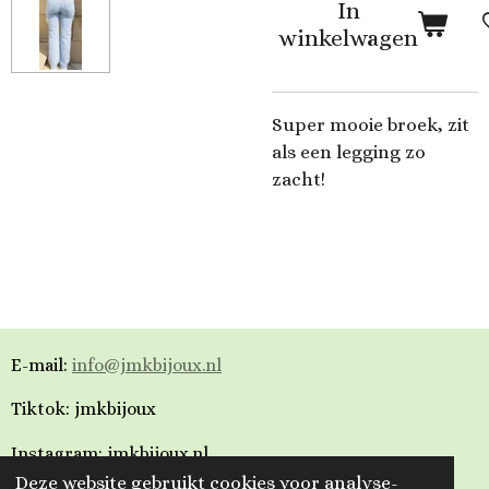
In
winkelwagen
Super mooie broek, zit
als een legging zo
zacht!
E-mail:
info@jmkbijoux.nl
Tiktok: jmkbijoux
Instagram: jmkbijoux.nl
Deze website gebruikt cookies voor analyse-