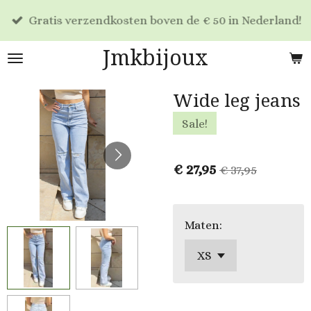
Ga
Gratis verzendkosten boven de € 50 in Nederland!
direct
naar
Jmkbijoux
de
hoofdinhoud
Wide leg jeans
Sale!
€ 27,95
€ 37,95
Maten: