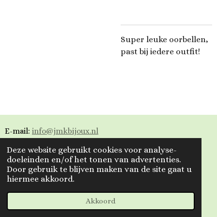
Super leuke oorbellen,
past bij iedere outfit!
E-mail:
info@jmkbijoux.nl
Deze website gebruikt cookies voor analyse-
Tiktok: jmkbijoux
doeleinden en/of het tonen van advertenties.
Door gebruik te blijven maken van de site gaat u
Instagram: jmkbijoux.nl
hiermee akkoord.
Facebook: Jmkbijoux.nl & Jmk Bijoux
© 2023 - 2026 Jmkbijoux
Akkoord