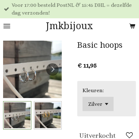
Voor 17:00 besteld PostNL & 15:45 DHL = dezelfde
Ga
dag verzonden!
direct
naar
Jmkbijoux
de
hoofdinhoud
Basic hoops
€ 11,95
Kleuren:
Uitverkocht