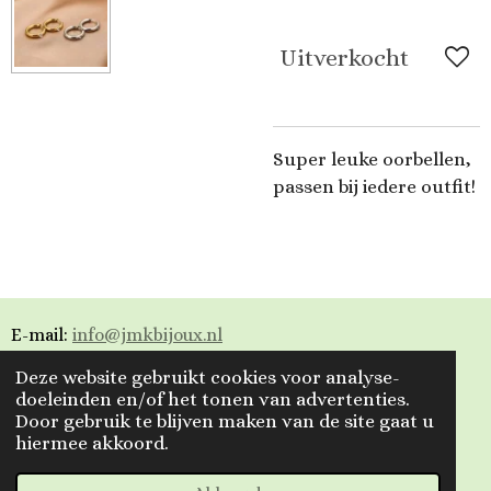
Uitverkocht
Super leuke oorbellen,
passen bij iedere outfit!
E-mail:
info@jmkbijoux.nl
Deze website gebruikt cookies voor analyse-
Tiktok: jmkbijoux
doeleinden en/of het tonen van advertenties.
Door gebruik te blijven maken van de site gaat u
Instagram: jmkbijoux.nl
hiermee akkoord.
Facebook: Jmkbijoux.nl & Jmk Bijoux