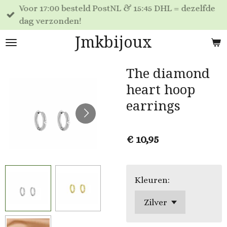
Voor 17:00 besteld PostNL & 15:45 DHL = dezelfde
Ga
dag verzonden!
direct
naar
Jmkbijoux
de
hoofdinhoud
The diamond
heart hoop
earrings
€ 10,95
Kleuren: