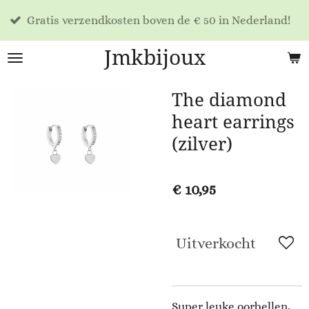
Voo
Ga
atis verzendkosten boven de € 50 in Nederland!
dag
direct
naar
Jmkbijoux
de
hoofdinhoud
The diamond
heart earrings
(zilver)
€ 10,95
Uitverkocht
Super leuke oorbellen,