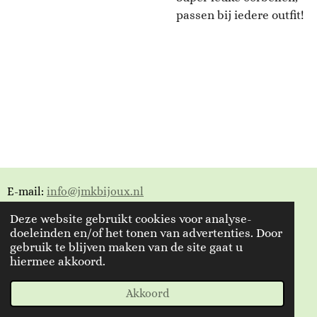
passen bij iedere outfit!
E-mail:
info@jmkbijoux.nl
Deze website gebruikt cookies voor analyse-
Tiktok: jmkbijoux
doeleinden en/of het tonen van advertenties. Door
gebruik te blijven maken van de site gaat u
Instagram: jmkbijoux.nl
hiermee akkoord.
Facebook: Jmkbijoux.nl & Jmk Bijoux
© 2023 - 2026 Jmkbijoux
Akkoord