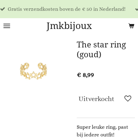
Voor 17:00 b
Ga
zendkosten boven de € 50 in Nederland!
dag verzond
direct
naar
Jmkbijoux
de
hoofdinhoud
The star ring
(goud)
€ 8,99
Uitverkocht
Super leuke ring, past
bij iedere outfit!