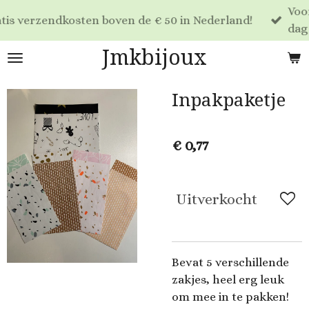
Voor 17:00 besteld Post
Ga
oven de € 50 in Nederland!
dag verzonden!
direct
naar
Jmkbijoux
de
hoofdinhoud
Inpakpaketje
€ 0,77
Uitverkocht
Bevat 5 verschillende
zakjes, heel erg leuk
om mee in te pakken!