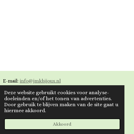
E-mail:
info@jmkbijoux.nl
Deze website gebruikt cookies voor analyse-
Tiktok: jmkbijoux
doeleinden en/of het tonen van advertenties.
Door gebruik te blijven maken van de site gaat u
Instagram: jmkbijoux.nl
hiermee akkoord.
Facebook: Jmkbijoux.nl & Jmk Bijoux
© 2023 - 2026 Jmkbijoux
Akkoord