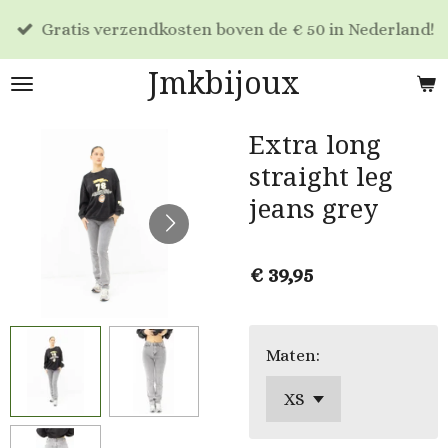
Ga
Gratis verzendkosten boven de € 50 in Nederland!
direct
naar
Jmkbijoux
de
hoofdinhoud
Extra long
straight leg
jeans grey
€ 39,95
Maten: