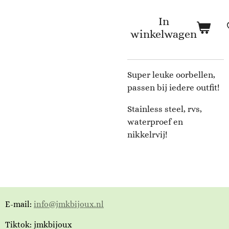
In
winkelwagen
Super leuke oorbellen,
passen bij iedere outfit!
Stainless steel, rvs,
waterproef en
nikkelrvij!
E-mail:
info@jmkbijoux.nl
Tiktok: jmkbijoux