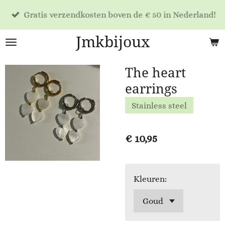
Ga
Gratis verzendkosten boven de € 50 in Nederland!
direct
naar
Jmkbijoux
de
hoofdinhoud
The heart
earrings
Stainless steel
€ 10,95
Kleuren: