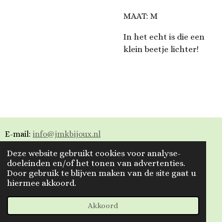
MAAT: M
In het echt is die een
klein beetje lichter!
E-mail:
info@jmkbijoux.nl
Deze website gebruikt cookies voor analyse-
Tiktok: jmkbijoux
doeleinden en/of het tonen van advertenties.
Door gebruik te blijven maken van de site gaat u
Instagram: jmkbijoux.nl
hiermee akkoord.
Facebook: Jmkbijoux.nl & Jmk Bijoux
© 2023 - 2026 Jmkbijoux
Akkoord