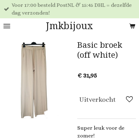
Voor 17:00 besteld PostNL & 15:45 DHL = dezelfde
Ga
dag verzonden!
direct
naar
Jmkbijoux
de
hoofdinhoud
Basic broek
(off white)
€ 31,95
Uitverkocht
Super leuk voor de
zomer!