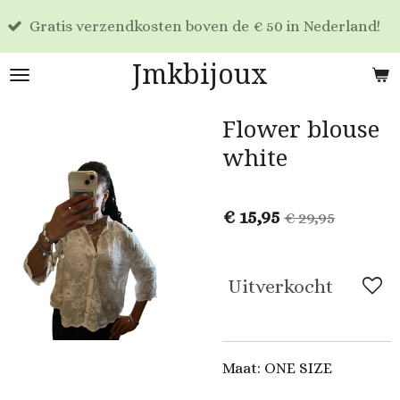
Voo
Ga
tis verzendkosten boven de € 50 in Nederland!
dag
direct
naar
Jmkbijoux
de
hoofdinhoud
Flower blouse
white
€ 15,95
€ 29,95
Uitverkocht
Maat: ONE SIZE