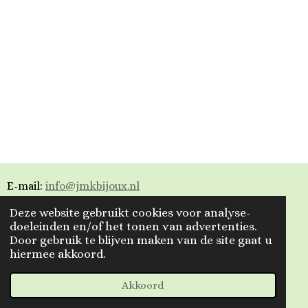
E-mail:
info@jmkbijoux.nl
Deze website gebruikt cookies voor analyse-
Tiktok: jmkbijoux
doeleinden en/of het tonen van advertenties.
Door gebruik te blijven maken van de site gaat u
Instagram: jmkbijoux.nl
hiermee akkoord.
Facebook: Jmkbijoux.nl & Jmk Bijoux
© 2023 - 2026 Jmkbijoux
Akkoord