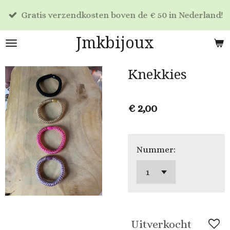
Ga
Gratis verzendkosten boven de € 50 in Nederland!
direct
naar
Jmkbijoux
de
hoofdinhoud
Knekkies
€ 2,00
Nummer:
Uitverkocht