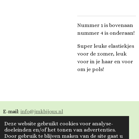
Nummer 1 is bovenaan
nummer 4 is onderaan!
Super leuke elastiekjes
voor de zomer, leuk
voor in je haar en voor
om je pols!
E-mail:
info@jmkbijoux.nl
Deze website gebruikt cookies voor analyse-
Tiktok: jmkbijoux
doeleinden en/of het tonen van advertenties.
Door gebruik te blijven maken van de site gaat u
Instagram: jmkbijoux.nl