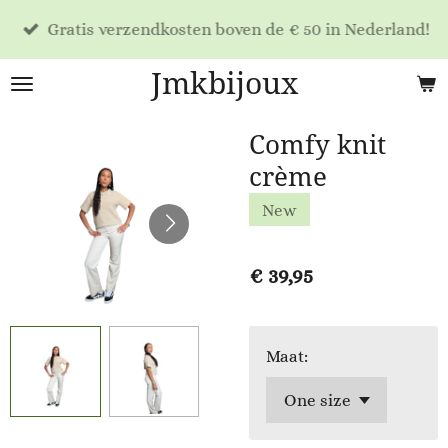
Ga
Gratis verzendkosten boven de € 50 in Nederland!
direct
naar
Jmkbijoux
de
hoofdinhoud
Comfy knit
crème
New
€ 39,95
Maat: