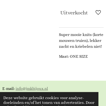
Uitverkocht
Super mooie knits (korte
mouwen truien), lekker
zacht en kriebelen niet!
Maat: ONE SIZE
E-mail:
info@jmkbijoux.nl
Deze website gebruikt cookies voor analyse-
Tiktok: jmkbijoux
doeleinden en/of het tonen van advertenties. Door