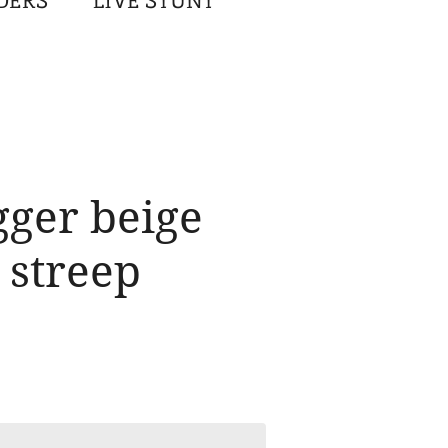
DERS
LIVE STUNT
ger beige
 streep