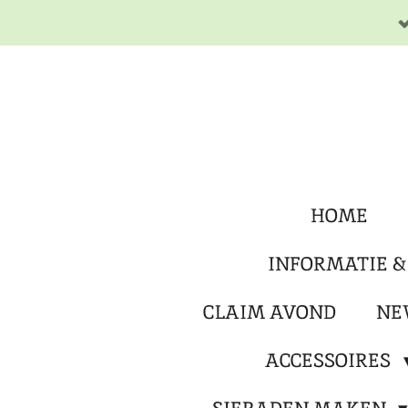
Ga
direct
naar
de
hoofdinhoud
HOME
INFORMATIE &
CLAIM AVOND
NE
ACCESSOIRES