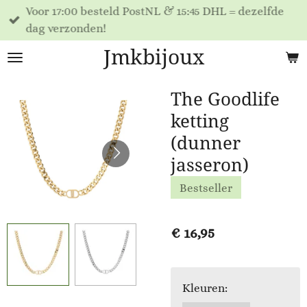
Voor 17:00 besteld PostNL & 15:45 DHL = dezelfde
Ga
dag verzonden!
direct
naar
Jmkbijoux
de
hoofdinhoud
The Goodlife
ketting
(dunner
jasseron)
Bestseller
€ 16,95
Kleuren: