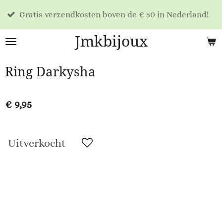
Voo
Ga
atis verzendkosten boven de € 50 in Nederland!
dag
direct
naar
Jmkbijoux
de
hoofdinhoud
Ring Darkysha
€ 9,95
Uitverkocht