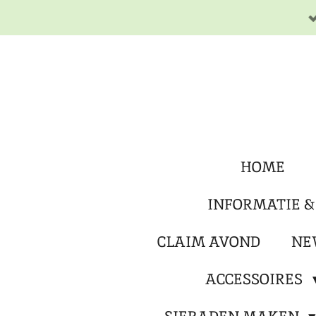
Ga
direct
naar
de
hoofdinhoud
HOME
INFORMATIE &
CLAIM AVOND
NE
ACCESSOIRES