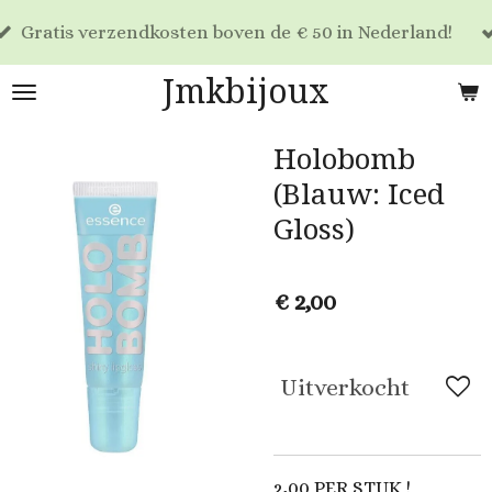
Voor 17:00 
Ga
endkosten boven de € 50 in Nederland!
dag verzon
direct
naar
Jmkbijoux
de
hoofdinhoud
Holobomb
(Blauw: Iced
Gloss)
€ 2,00
Uitverkocht
2,00 PER STUK !