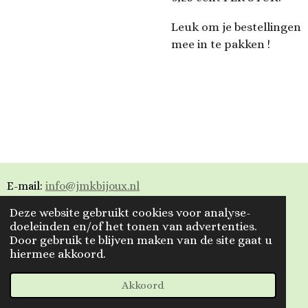
Leuk om je bestellingen
mee in te pakken !
E-mail:
info@jmkbijoux.nl
Deze website gebruikt cookies voor analyse-
Tiktok: jmkbijoux
doeleinden en/of het tonen van advertenties.
Door gebruik te blijven maken van de site gaat u
Instagram: jmkbijoux.nl
hiermee akkoord.
Facebook: Jmkbijoux.nl & Jmk Bijoux
© 2023 - 2026 Jmkbijoux
Akkoord