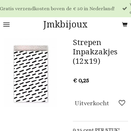
Voor 17:00 
Ga
endkosten boven de € 50 in Nederland!
dag verzon
direct
naar
Jmkbijoux
de
hoofdinhoud
Strepen
Inpakzakjes
(12x19)
€ 0,25
Uitverkocht
0,25 cent PER STUK!