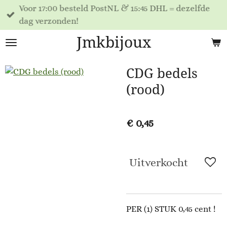
Voor 17:00 besteld PostNL & 15:45 DHL = dezelfde
Ga
dag verzonden!
direct
naar
Jmkbijoux
de
hoofdinhoud
CDG bedels
(rood)
€ 0,45
Uitverkocht
PER (1) STUK 0,45 cent !