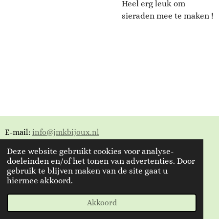
Heel erg leuk om
sieraden mee te maken !
E-mail:
info@jmkbijoux.nl
Deze website gebruikt cookies voor analyse-
Tiktok: jmkbijoux
doeleinden en/of het tonen van advertenties. Door
gebruik te blijven maken van de site gaat u
Instagram: jmkbijoux.nl
hiermee akkoord.
Facebook: Jmkbijoux.nl & Jmk Bijoux
© 2023 - 2026 Jmkbijoux
Akkoord