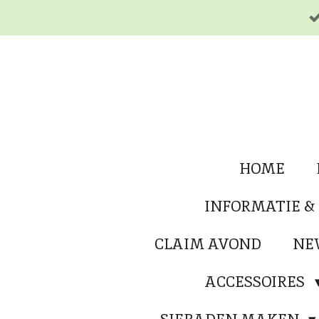
Ga
direct
naar
de
hoofdinhoud
HOME
INFORMATIE &
CLAIM AVOND
NE
ACCESSOIRES