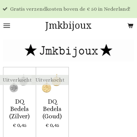
Voo
Ga
tis verzendkosten boven de € 50 in Nederland!
dag
direct
naar
Jmkbijoux
de
hoofdinhoud
Uitverkocht
Uitverkocht
DQ
DQ
Bedels
Bedels
(Zilver)
(Goud)
€ 0,45
€ 0,45