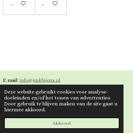
Uitverkocht
Uitverkocht
E-mail:
info@jmkbijoux.nl
Deze website gebruikt cookies voor analyse-
Tiktok: jmkbijoux
doeleinden en/of het tonen van advertenties.
Door gebruik te blijven maken van de site gaat u
Instagram: jmkbijoux.nl
hiermee akkoord.
Facebook: Jmkbijoux.nl & Jmk Bijoux
© 2023 - 2026 Jmkbijoux
Akkoord