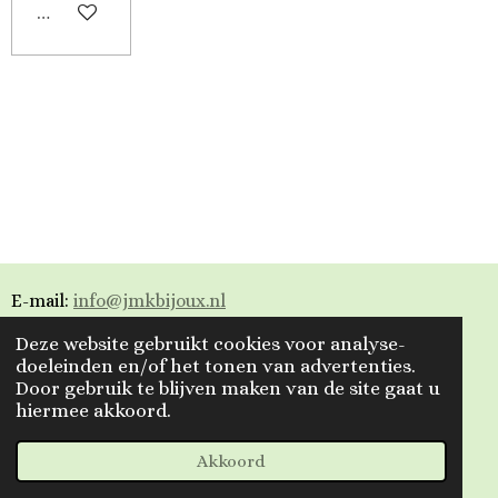
Uitverkocht
E-mail:
info@jmkbijoux.nl
Deze website gebruikt cookies voor analyse-
Tiktok: jmkbijoux
doeleinden en/of het tonen van advertenties.
Door gebruik te blijven maken van de site gaat u
Instagram: jmkbijoux.nl
hiermee akkoord.
Facebook: Jmkbijoux.nl & Jmk Bijoux
© 2023 - 2026 Jmkbijoux
Akkoord