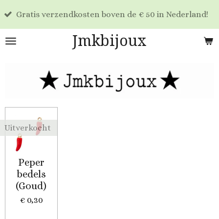
Voo
Ga
tis verzendkosten boven de € 50 in Nederland!
dag
direct
naar
Jmkbijoux
de
hoofdinhoud
Uitverkocht
Peper
bedels
(Goud)
€ 0,30